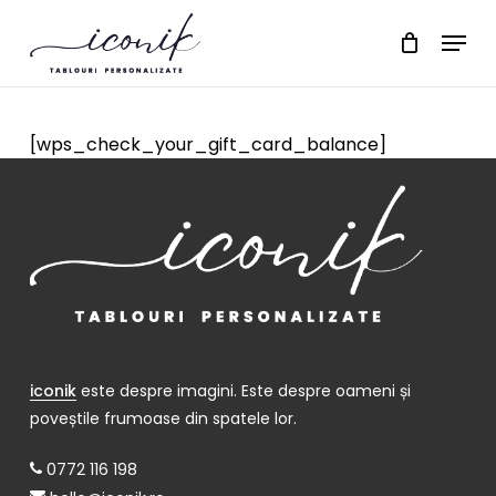
Skip
Menu
to
Coș de Cumpărături
Close
main
Cart
content
[wps_check_your_gift_card_balance]
iconik
este despre imagini. Este despre oameni și
poveștile frumoase din spatele lor.
0772 116 198