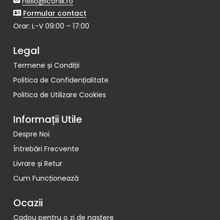
hello@iconik.ro
Formular contact
Orar: L-V 09:00 – 17:00
Legal
Termene și Condiții
Politica de Confidențialitate
Politica de Utilizare Cookies
Nu sunt produse în
coș.
Informații Utile
Despre Noi
Către Magazin
Întrebări Frecvente
Livrare și Retur
Cum Funcționează
Ocazii
Cadou pentru o zi de naștere